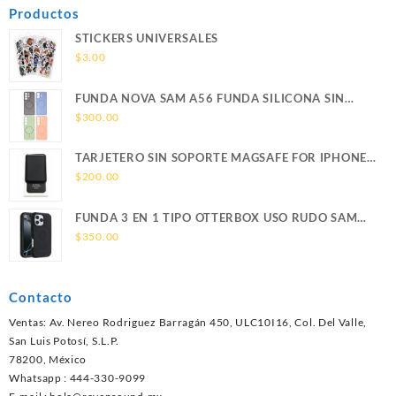
Productos
STICKERS UNIVERSALES
$
3.00
FUNDA NOVA SAM A56 FUNDA SILICONA SIN
SOPORTE MAGNETICO SAMSUNG
$
300.00
TARJETERO SIN SOPORTE MAGSAFE FOR IPHONE
LEATHER WALLET MAGSAFE
$
200.00
FUNDA 3 EN 1 TIPO OTTERBOX USO RUDO SAM
S26 ULTRA SAMSUNG S26 ULTRA
$
350.00
Contacto
Ventas: Av. Nereo Rodriguez Barragán 450, ULC10I16, Col. Del Valle,
San Luis Potosí, S.L.P.
78200, México
Whatsapp : 444-330-9099