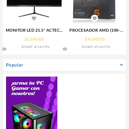
MONITOR LED 21.5″ ACTECK
PROCESADOR AMD (100-
(AC-933858)
100000593WOF) RYZEN 5
$
1,690.00
$
4,590.00
SP215,1920*1080,75HZ,5MS,HDMI,VGA,DC,INCLINACION,NE
7600X S-AM5, 6 CORE 4.7
Añadir al carrito
Añadir al carrito
GHZ, 105W, C/GRAFICOS,
S/FAN
Popular