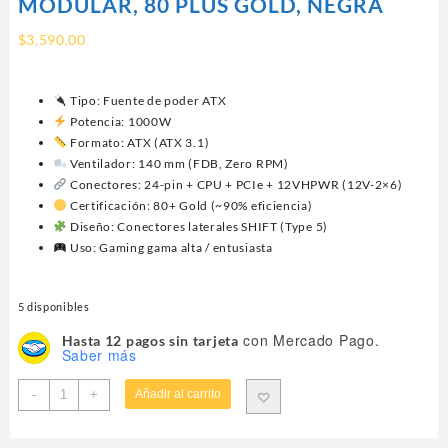
MODULAR, 80 PLUS GOLD, NEGRA
$
3,590.00
Tipo: Fuente de poder ATX
Potencia: 1000W
Formato: ATX (ATX 3.1)
Ventilador: 140 mm (FDB, Zero RPM)
Conectores: 24-pin + CPU + PCIe + 12VHPWR (12V-2×6)
Certificación: 80+ Gold (~90% eficiencia)
Diseño: Conectores laterales SHIFT (Type 5)
Uso: Gaming gama alta / entusiasta
5 disponibles
con Mercado Pago.
Hasta 12 pagos sin tarjeta
Saber más
FUENTE
-
+
Añadir al carrito
DE
PODER