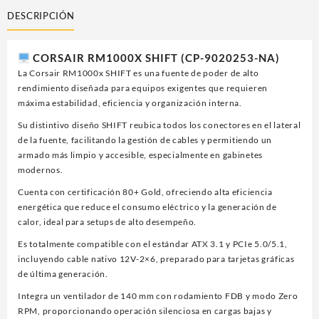
CORSAIR
DESCRIPCIÓN
(CP-
9020253-
NA)
CORSAIR RM1000X SHIFT (CP-9020253-NA)
RM1000X
La Corsair RM1000x SHIFT es una fuente de poder de alto
SHIFT,
rendimiento diseñada para equipos exigentes que requieren
FULL
máxima estabilidad, eficiencia y organización interna.
MODULAR,
80
Su distintivo diseño SHIFT reubica todos los conectores en el lateral
PLUS
de la fuente, facilitando la gestión de cables y permitiendo un
GOLD,
armado más limpio y accesible, especialmente en gabinetes
NEGRA
modernos.
cantidad
Cuenta con certificación 80+ Gold, ofreciendo alta eficiencia
energética que reduce el consumo eléctrico y la generación de
calor, ideal para setups de alto desempeño.
Es totalmente compatible con el estándar ATX 3.1 y PCIe 5.0/5.1,
incluyendo cable nativo 12V-2×6, preparado para tarjetas gráficas
de última generación.
Integra un ventilador de 140 mm con rodamiento FDB y modo Zero
RPM, proporcionando operación silenciosa en cargas bajas y