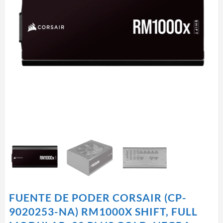
FUENTE DE PODER CORSAIR (CP-
9020253-NA) RM1000X SHIFT, FULL