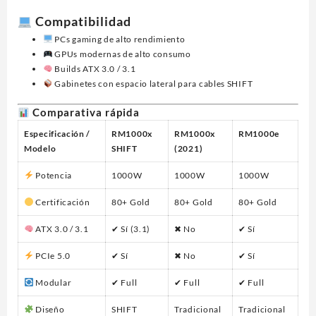
Compatibilidad
PCs gaming de alto rendimiento
GPUs modernas de alto consumo
Builds ATX 3.0 / 3.1
Gabinetes con espacio lateral para cables SHIFT
Comparativa rápida
Especificación /
RM1000x
RM1000x
RM1000e
Modelo
SHIFT
(2021)
Potencia
1000W
1000W
1000W
Certificación
80+ Gold
80+ Gold
80+ Gold
ATX 3.0 / 3.1
✔ Sí (3.1)
✖ No
✔ Sí
PCIe 5.0
✔ Sí
✖ No
✔ Sí
Modular
✔ Full
✔ Full
✔ Full
Diseño
SHIFT
Tradicional
Tradicional