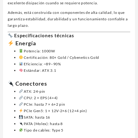
excelente disipación cuando se requiere potencia.
Además, está construida con componentes de alta calidad, lo que
garantiza estabilidad, durabilidad y un funcionamiento confiable a
largo plazo.
Especificaciones técnicas
Energía
Potencia: 1000W
Certificación: 80+ Gold / Cybenetics Gold
Eficiencia: ~89–90%
Estándar: ATX 3.1
Conectores
ATX: 24-pin
CPU: 2 × EPS (4+4)
PCIe: hasta 7 × 6+2 pin
PCIe Gen5: 1 × 12V-2×6 (12+4 pin)
SATA: hasta 16
PATA (Molex): hasta 8
Tipo de cables: Type 5