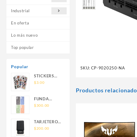
Industrial
En oferta
Lo más nuevo
Top popular
Popular
SKU:
CP-9020250-NA
STICKERS
UNIVERSALES
$
3.00
Productos relacionado
FUNDA
NOVA SAM
$
300.00
A56 FUNDA
SILICONA
TARJETERO
SIN SOPORTE
SIN SOPORTE
$
200.00
MAGNETICO
MAGSAFE