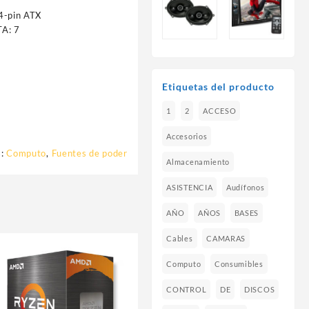
4-pin ATX
TA: 7
Etiquetas del producto
1
2
ACCESO
Accesorios
s:
Computo
,
Fuentes de poder
Almacenamiento
ASISTENCIA
Audífonos
AÑO
AÑOS
BASES
Cables
CAMARAS
Computo
Consumibles
CONTROL
DE
DISCOS