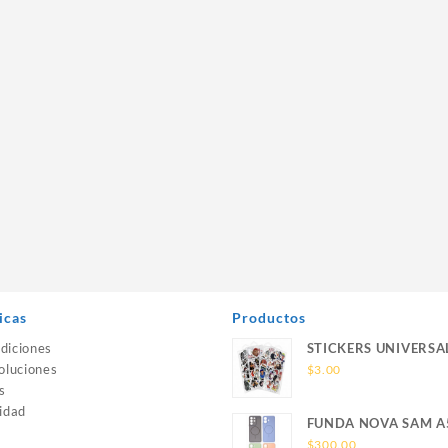
icas
Productos
diciones
STICKERS UNIVERSA
oluciones
$
3.00
s
idad
FUNDA NOVA SAM A
SILICONA SIN SOPO
$
300.00