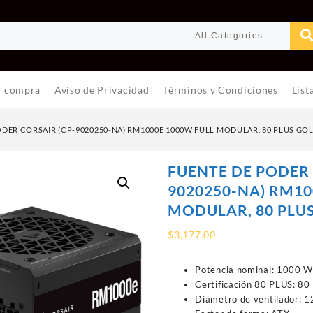
r compra
Aviso de Privacidad
Términos y Condiciones
List
ODER CORSAIR (CP-9020250-NA) RM1000E 1000W FULL MODULAR, 80 PLUS GO
FUENTE DE PODER 
9020250-NA) RM10
MODULAR, 80 PLU
$
3,177.00
Potencia nominal: 1000 
Certificación 80 PLUS: 80
Diámetro de ventilador: 