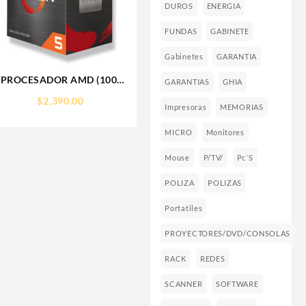
DUROS
ENERGIA
FUNDAS
GABINETE
Gabinetes
GARANTIA
PROCESADOR AMD (100-
GARANTIAS
GHIA
100000457BOX) RYZEN 5
$
2,390.00
5500 S-AM4 6 CORE 3.6
Impresoras
MEMORIAS
GHZ 65W S/GRAFICOS
MICRO
Monitores
LANCO
C/FAN
Mouse
P/TV/
Pc´s
POLIZA
POLIZAS
Portatiles
PROYECTORES/DVD/CONSOLAS
RACK
REDES
SCANNER
SOFTWARE