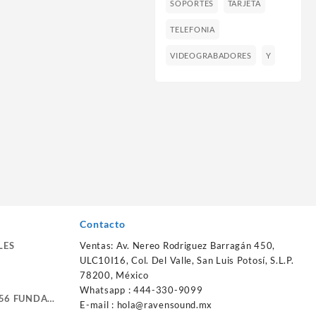
SOPORTES
TARJETA
TELEFONIA
VIDEOGRABADORES
Y
Contacto
LES
Ventas: Av. Nereo Rodriguez Barragán 450,
ULC10I16, Col. Del Valle, San Luis Potosí, S.L.P.
78200, México
Whatsapp : 444-330-9099
56 FUNDA
E-mail :
hola@ravensound.mx
RTE