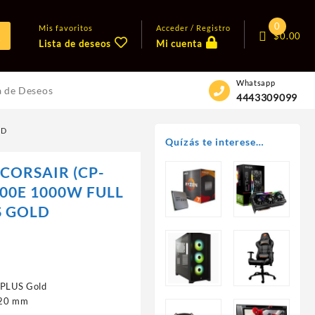
0
Mis favoritos
Acceder / Registro
$
0.00
Lista de deseos
Mi cuenta
Whatsapp
a de Deseos
4443309099
LD
Quízás te interese…
CORSAIR (CP-
00E 1000W FULL
S GOLD
W
 PLUS Gold
120 mm