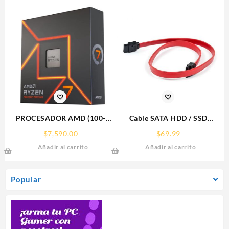
PROCESADOR AMD (100-
Cable SATA HDD / SSD
100000591WOF) RYZEN 7
MANHATTAN 50CM Rojo
$
7,590.00
$
69.99
7700X S-AM5, 8 CORE 4.5
340700
Añadir al carrito
Añadir al carrito
GHZ, 105W, C/GRAFICOS,
S/FAN
Popular