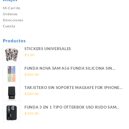
Mi Carrito
Ordenes
Direcciones
Cuenta
Productos
STICKERS UNIVERSALES
$
3.00
FUNDA NOVA SAM A56 FUNDA SILICONA SIN
SOPORTE MAGNETICO SAMSUNG
$
300.00
TARJETERO SIN SOPORTE MAGSAFE FOR IPHONE
LEATHER WALLET MAGSAFE
$
200.00
FUNDA 3 EN 1 TIPO OTTERBOX USO RUDO SAM
S26 ULTRA SAMSUNG S26 ULTRA
$
350.00