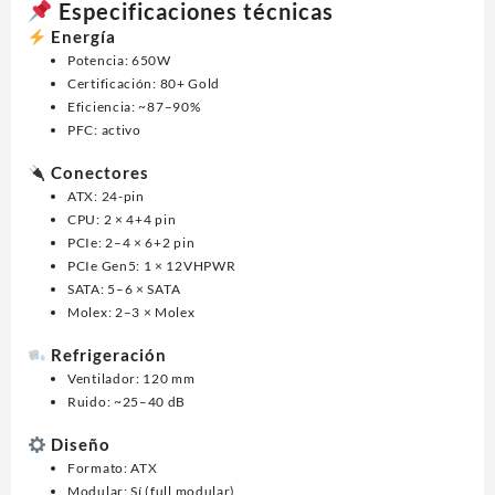
Especificaciones técnicas
Energía
Potencia: 650W
Certificación: 80+ Gold
Eficiencia: ~87–90%
PFC: activo
Conectores
ATX: 24-pin
CPU: 2 × 4+4 pin
PCIe: 2–4 × 6+2 pin
PCIe Gen5: 1 × 12VHPWR
SATA: 5–6 × SATA
Molex: 2–3 × Molex
Refrigeración
Ventilador: 120 mm
Ruido: ~25–40 dB
Diseño
Formato: ATX
Modular: Sí (full modular)