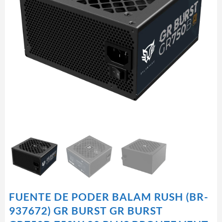
FUENTE DE PODER BALAM RUSH (BR-
937672) GR BURST GR BURST