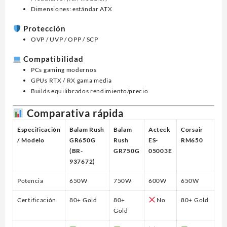
Dimensiones: estándar ATX
Protección
OVP / UVP / OPP / SCP
Compatibilidad
PCs gaming modernos
GPUs RTX / RX gama media
Builds equilibrados rendimiento/precio
Comparativa rápida
Especificación
Balam Rush
Balam
Acteck
Corsair
/ Modelo
GR650G
Rush
ES-
RM650
(BR-
GR750G
05003E
937672)
Potencia
650W
750W
600W
650W
Certificación
80+ Gold
80+
No
80+ Gold
Gold