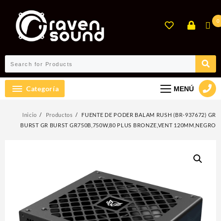
Ir
al
0
contenido
Categoría
MENÚ
Inicio
Productos
FUENTE DE PODER BALAM RUSH (BR-937672) GR
BURST GR BURST GR750B,750W,80 PLUS BRONZE,VENT 120MM,NEGRO