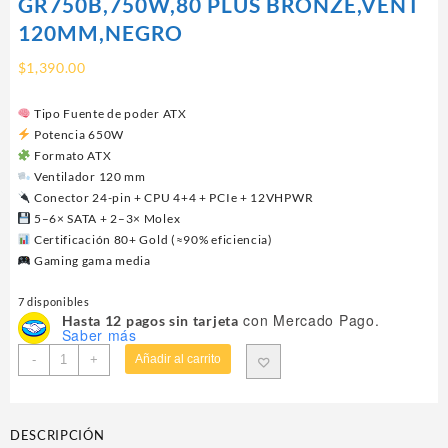
GR750B,750W,80 PLUS BRONZE,VENT
120MM,NEGRO
$
1,390.00
Tipo Fuente de poder ATX
Potencia 650W
Formato ATX
Ventilador 120 mm
Conector 24-pin + CPU 4+4 + PCIe + 12VHPWR
5–6× SATA + 2–3× Molex
Certificación 80+ Gold (≈90% eficiencia)
Gaming gama media
7 disponibles
con Mercado Pago.
Hasta 12 pagos sin tarjeta
Saber más
FUENTE
-
+
Añadir al carrito
DE
PODER
BALAM
DESCRIPCIÓN
RUSH