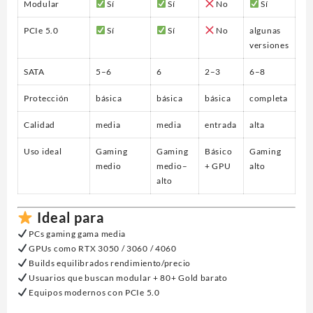
Modular
Sí
Sí
No
Sí
PCIe 5.0
Sí
Sí
No
algunas
versiones
SATA
5–6
6
2–3
6–8
Protección
básica
básica
básica
completa
Calidad
media
media
entrada
alta
Uso ideal
Gaming
Gaming
Básico
Gaming
medio
medio–
+ GPU
alto
alto
Ideal para
PCs gaming gama media
GPUs como RTX 3050 / 3060 / 4060
Builds equilibrados rendimiento/precio
Usuarios que buscan modular + 80+ Gold barato
Equipos modernos con PCIe 5.0