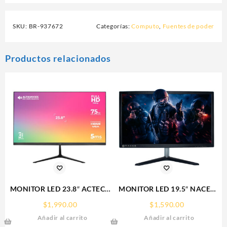
SKU:
BR-937672
Categorías:
Computo
,
Fuentes de poder
Productos relacionados
MONITOR LED 23.8″ ACTECK
MONITOR LED 19.5″ NACEB
(AC-933841)
(NA-627) 1600/900 HD,
$
1,990.00
$
1,590.00
SP240,1920*1080,75HZ,5MS,HDMI,VGA,DC,ALTAVOCES,INCL
50/60 HZ, VGA + HDMI,
Añadir al carrito
Añadir al carrito
NEGRO.