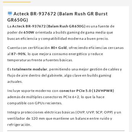
(BR-
937672)
Acteck BR-937672 (Balam Rush GR Burst
GR
GR650G)
BURST
La
Acteck BR-937672 (Balam Rush GR650G)
es una fuente de
GR
poder de
650W
orientada a builds gaming de gama media que
BURST
buscan eficiencia y compatibilidad moderna a buen precio.
GR750B,750W,80
PLUS
Cuenta con certificación
80+ Gold
, ofreciendo eficiencias cercanas
BRONZE,VENT
al
87–90%
, lo que mejora consumo energético y reduce
120MM,NEGRO
temperaturas frente a fuentes básicas.
cantidad
Es
totalmente modular
, permitiendo una mejor gestión de cables y
flujo de aire dentro del gabinete, algo clave en builds gaming
actuales.
Incluye soporte moderno con
conector PCIe 5.0 (12VHPWR)
además de múltiples conectores PCIe 6+2, lo que la hace
compatible con GPUs recientes.
Integra protecciones eléctricas básicas (OVP, UVP, SCP, OPP) y un
ventilador de 120 mm que mantiene un balance entre ruido y
refrigeración.