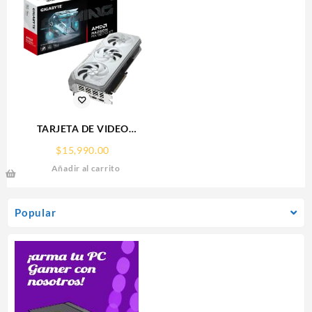
TARJETA DE VIDEO
GIGABYTE (GV-
$
15,990.00
R907XGAMINGOCICE-16GD)
Añadir al carrito
RX 9070
XT,16GB,GDDR6,PCIE
5.0,HDMI,DP,3 FAN
Popular