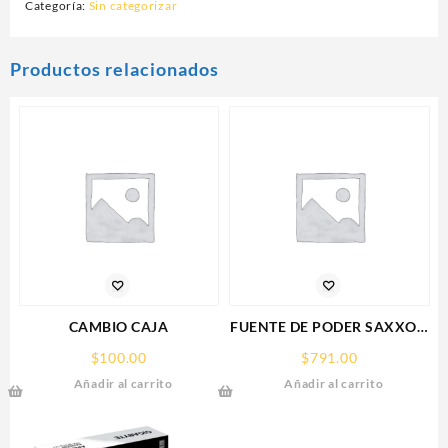
Categoría:
Sin categorizar
Productos relacionados
CAMBIO CAJA
FUENTE DE PODER SAXXON
(PSU1210-D9)
$
100.00
$
791.00
REGULADA,12V,10
Añadir al carrito
Añadir al carrito
AMPERES,DISTRIBUIDOR
PARA 9 CAMARAS