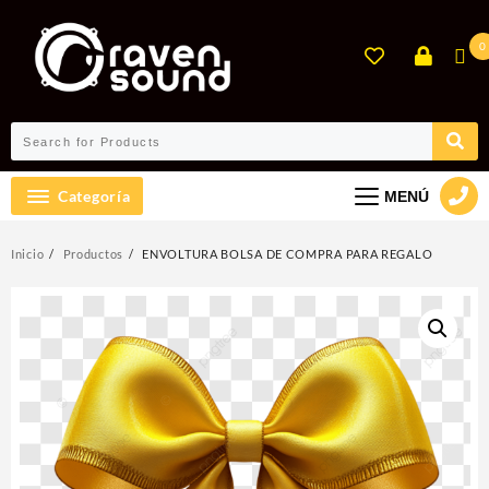
Ir
al
0
contenido
Categoría
MENÚ
Inicio
Productos
ENVOLTURA BOLSA DE COMPRA PARA REGALO