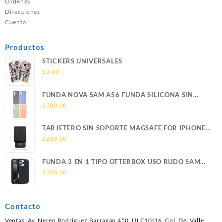
Ordenes
Direcciones
Cuenta
Productos
STICKERS UNIVERSALES
$
3.00
FUNDA NOVA SAM A56 FUNDA SILICONA SIN
SOPORTE MAGNETICO SAMSUNG
$
300.00
TARJETERO SIN SOPORTE MAGSAFE FOR IPHONE
LEATHER WALLET MAGSAFE
$
200.00
FUNDA 3 EN 1 TIPO OTTERBOX USO RUDO SAM
S26 ULTRA SAMSUNG S26 ULTRA
$
350.00
Contacto
Ventas: Av. Nereo Rodriguez Barragán 450, ULC10I16, Col. Del Valle,