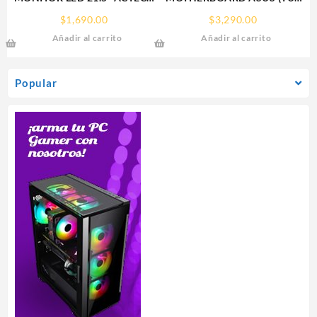
(AC-933858)
GAMING B550M-PLUS WIFI
$
1,690.00
$
3,290.00
SP215,1920*1080,75HZ,5MS,HDMI,VGA,DC,INCLINACION,NE
II) SOCKET
Añadir al carrito
Añadir al carrito
AM4,4*DDR4,HDMI,DP,PCIE-
4.0,WIFI6,MICRO ATX
Popular