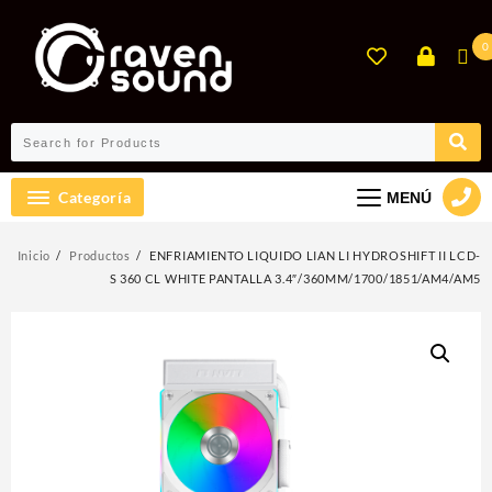
Ir
al
0
contenido
Categoría
MENÚ
Inicio
Productos
ENFRIAMIENTO LIQUIDO LIAN LI HYDROSHIFT II LCD-
S 360 CL WHITE PANTALLA 3.4″/360MM/1700/1851/AM4/AM5