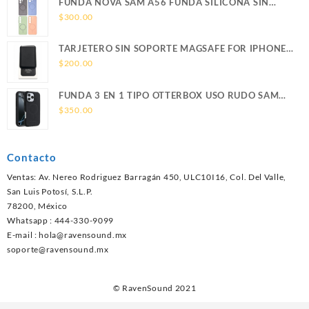
FUNDA NOVA SAM A56 FUNDA SILICONA SIN
SOPORTE MAGNETICO SAMSUNG
$
300.00
TARJETERO SIN SOPORTE MAGSAFE FOR IPHONE
LEATHER WALLET MAGSAFE
$
200.00
FUNDA 3 EN 1 TIPO OTTERBOX USO RUDO SAM
S26 ULTRA SAMSUNG S26 ULTRA
$
350.00
Contacto
Ventas: Av. Nereo Rodriguez Barragán 450, ULC10I16, Col. Del Valle,
San Luis Potosí, S.L.P.
78200, México
Whatsapp : 444-330-9099
E-mail :
hola@ravensound.mx
soporte@ravensound.mx
© RavenSound 2021