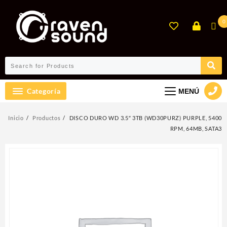
Ir
al
0
contenido
Categoría
MENÚ
Inicio
Productos
DISCO DURO WD 3.5″ 3TB (WD30PURZ) PURPLE, 5400
RPM, 64MB, SATA3