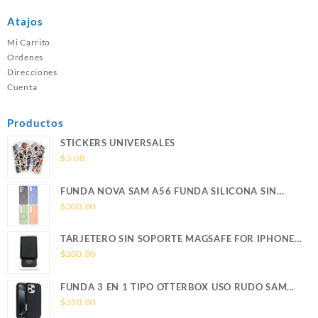
Atajos
Mi Carrito
Ordenes
Direcciones
Cuenta
Productos
STICKERS UNIVERSALES
$
3.00
FUNDA NOVA SAM A56 FUNDA SILICONA SIN
SOPORTE MAGNETICO SAMSUNG
$
300.00
TARJETERO SIN SOPORTE MAGSAFE FOR IPHONE
LEATHER WALLET MAGSAFE
$
200.00
FUNDA 3 EN 1 TIPO OTTERBOX USO RUDO SAM
S26 ULTRA SAMSUNG S26 ULTRA
$
350.00