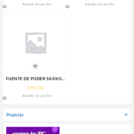
Añadir al carrito
Añadir al carrito
RX 9070
XT,16GB,GDDR6,PCIE
5.0,HDMI,DP,3 FAN
FUENTE DE PODER SAXXON
(PSU1210-D9)
$
791.00
REGULADA,12V,10
Añadir al carrito
AMPERES,DISTRIBUIDOR
PARA 9 CAMARAS
Popular