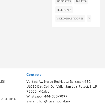
SOPORTES
TARJETA
TELEFONIA
VIDEOGRABADORES
Y
Contacto
LES
Ventas: Av. Nereo Rodriguez Barragán 450,
ULC10I16, Col. Del Valle, San Luis Potosí, S.L.P.
78200, México
Whatsapp : 444-330-9099
56 FUNDA
E-mail :
hola@ravensound.mx
RTE