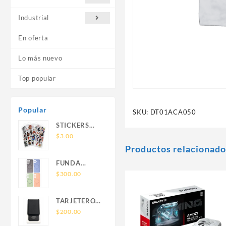
Industrial
En oferta
Lo más nuevo
Top popular
Popular
SKU:
DT01ACA050
STICKERS
UNIVERSALES
$
3.00
Productos relacionado
FUNDA
NOVA SAM
$
300.00
A56 FUNDA
SILICONA
TARJETERO
SIN SOPORTE
SIN SOPORTE
$
200.00
MAGNETICO
MAGSAFE