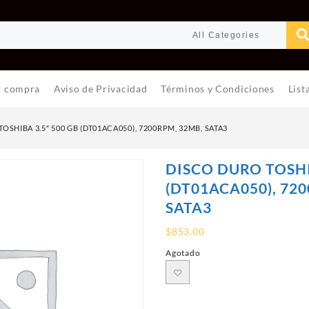
r compra
Aviso de Privacidad
Términos y Condiciones
List
OSHIBA 3.5″ 500 GB (DT01ACA050), 7200RPM, 32MB, SATA3
DISCO DURO TOSHI
(DT01ACA050), 72
SATA3
$
853.00
Agotado