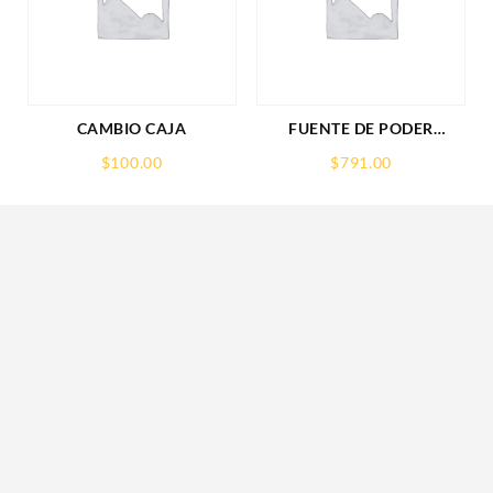
CAMBIO CAJA
FUENTE DE PODER
SAXXON (PSU1210-D9)
$
100.00
$
791.00
REGULADA,12V,10
AMPERES,DISTRIBUIDOR
PARA 9 CAMARAS