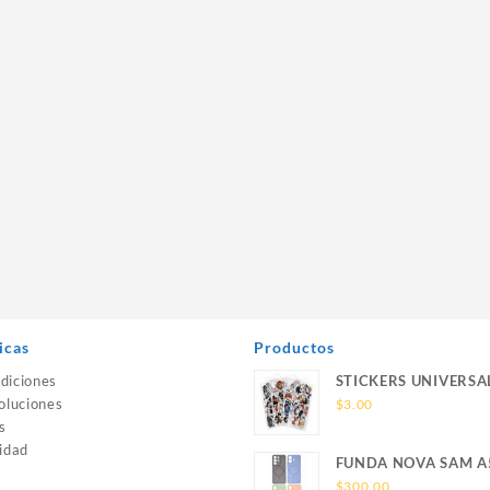
icas
Productos
diciones
STICKERS UNIVERSA
oluciones
$
3.00
s
idad
FUNDA NOVA SAM A
SILICONA SIN SOPO
$
300.00