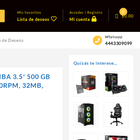
0
Mis favoritos
Acceder / Registro
$
0.00
Lista de deseos
Mi cuenta
Whatsapp
a de Deseos
4443309099
Quízás te interese…
BA 3.5″ 500 GB
00RPM, 32MB,