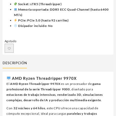
Socket:
sTR5 (Threadripper)
Memoria soportada:
DDR5 ECC Quad-Channel (hasta 6400
MT/s)
PCIe:
PCIe 5.0 (hasta 92 carriles)
Disipador incluido:
No
Agotado
DESCRIPCIÓN
AMD Ryzen Threadripper 9970X
El
AMD Ryzen Threadripper 9970X
es un procesador de
gama
profesional de la serie Threadripper 9000
, diseñado para
estaciones de trabajo intensivas, renderizado 3D, simulaciones
complejas, desarrollo de IA y producción multimedia exigente
.
Con
32 núcleos y 64 hilos
, este CPU ofrece una capacidad de
cómputo excepcional, ideal para cargas
paralelas y trabajos