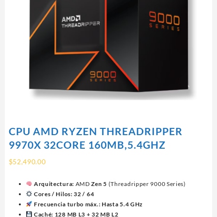
CPU AMD RYZEN THREADRIPPER
9970X 32CORE 160MB,5.4GHZ
$
52,490.00
Arquitectura:
AMD
Zen 5
(Threadripper 9000 Series)
Cores / Hilos:
32 / 64
Frecuencia turbo máx.:
Hasta 5.4 GHz
Caché:
128 MB L3 + 32 MB L2