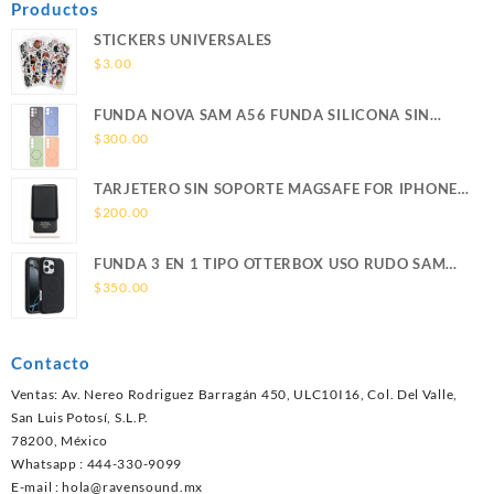
Productos
STICKERS UNIVERSALES
$
3.00
FUNDA NOVA SAM A56 FUNDA SILICONA SIN
SOPORTE MAGNETICO SAMSUNG
$
300.00
TARJETERO SIN SOPORTE MAGSAFE FOR IPHONE
LEATHER WALLET MAGSAFE
$
200.00
FUNDA 3 EN 1 TIPO OTTERBOX USO RUDO SAM
S26 ULTRA SAMSUNG S26 ULTRA
$
350.00
Contacto
Ventas: Av. Nereo Rodriguez Barragán 450, ULC10I16, Col. Del Valle,
San Luis Potosí, S.L.P.
78200, México
Whatsapp : 444-330-9099
E-mail :
hola@ravensound.mx