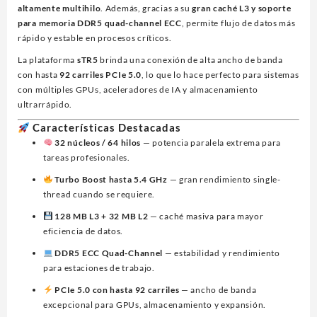
altamente multihilo
. Además, gracias a su
gran caché L3 y soporte
para memoria DDR5 quad-channel ECC
, permite flujo de datos más
rápido y estable en procesos críticos.
La plataforma
sTR5
brinda una conexión de alta ancho de banda
con hasta
92 carriles PCIe 5.0
, lo que lo hace perfecto para sistemas
con múltiples GPUs, aceleradores de IA y almacenamiento
ultrarrápido.
Características Destacadas
32 núcleos / 64 hilos
— potencia paralela extrema para
tareas profesionales.
Turbo Boost hasta 5.4 GHz
— gran rendimiento single-
thread cuando se requiere.
128 MB L3 + 32 MB L2
— caché masiva para mayor
eficiencia de datos.
DDR5 ECC Quad-Channel
— estabilidad y rendimiento
para estaciones de trabajo.
PCIe 5.0 con hasta 92 carriles
— ancho de banda
excepcional para GPUs, almacenamiento y expansión.