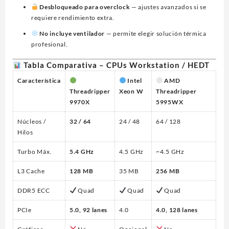
Desbloqueado para overclock
— ajustes avanzados si se
requiere rendimiento extra.
No incluye ventilador
— permite elegir solución térmica
profesional.
Tabla Comparativa – CPUs Workstation / HEDT
Característica
Intel
AMD
Threadripper
Xeon W
Threadripper
9970X
5995WX
Núcleos /
32 / 64
24 / 48
64 / 128
Hilos
Turbo Máx.
5.4 GHz
4.5 GHz
~4.5 GHz
L3 Cache
128 MB
35 MB
256 MB
DDR5 ECC
Quad
Quad
Quad
PCIe
5.0, 92 lanes
4.0
4.0, 128 lanes