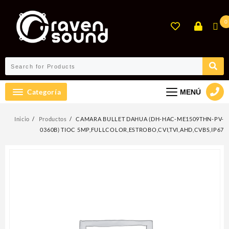
Ir
al
0
contenido
Categoría
MENÚ
Inicio
Productos
CAMARA BULLET DAHUA (DH-HAC-ME1509THN-PV-
0360B) TIOC 5MP,FULLCOLOR,ESTROBO,CVI,TVI,AHD,CVBS,IP67