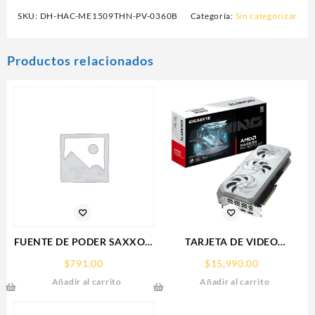
SKU:
DH-HAC-ME1509THN-PV-0360B
Categoría:
Sin categorizar
Productos relacionados
FUENTE DE PODER SAXXON
TARJETA DE VIDEO
(PSU1210-D9)
GIGABYTE (GV-
$
791.00
$
15,990.00
REGULADA,12V,10
R907XGAMINGOCICE-16GD)
Añadir al carrito
Añadir al carrito
AMPERES,DISTRIBUIDOR
RX 9070
PARA 9 CAMARAS
XT,16GB,GDDR6,PCIE