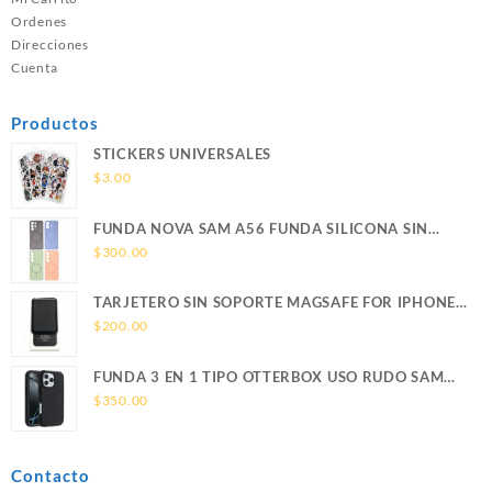
Ordenes
Direcciones
Cuenta
Productos
STICKERS UNIVERSALES
$
3.00
FUNDA NOVA SAM A56 FUNDA SILICONA SIN
SOPORTE MAGNETICO SAMSUNG
$
300.00
TARJETERO SIN SOPORTE MAGSAFE FOR IPHONE
LEATHER WALLET MAGSAFE
$
200.00
FUNDA 3 EN 1 TIPO OTTERBOX USO RUDO SAM
S26 ULTRA SAMSUNG S26 ULTRA
$
350.00
Contacto