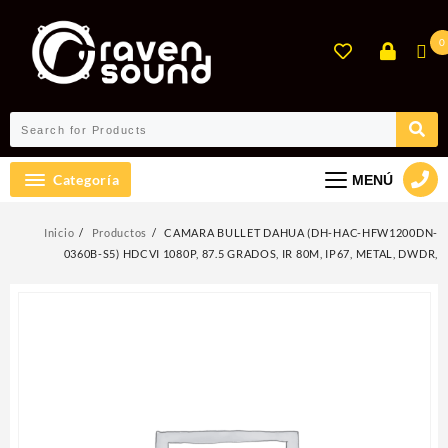
Ir
al
0
contenido
Categoría
MENÚ
Inicio
Productos
CAMARA BULLET DAHUA (DH-HAC-HFW1200DN-
0360B-S5) HDCVI 1080P, 87.5 GRADOS, IR 80M, IP67, METAL, DWDR,