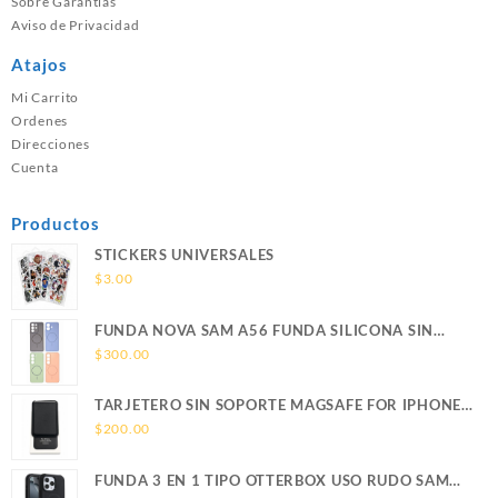
Sobre Garantías
Aviso de Privacidad
Atajos
Mi Carrito
Ordenes
Direcciones
Cuenta
Productos
STICKERS UNIVERSALES
$
3.00
FUNDA NOVA SAM A56 FUNDA SILICONA SIN
SOPORTE MAGNETICO SAMSUNG
$
300.00
TARJETERO SIN SOPORTE MAGSAFE FOR IPHONE
LEATHER WALLET MAGSAFE
$
200.00
FUNDA 3 EN 1 TIPO OTTERBOX USO RUDO SAM