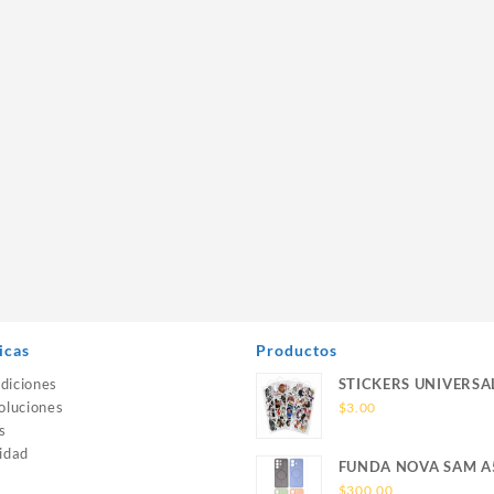
icas
Productos
diciones
STICKERS UNIVERSA
oluciones
$
3.00
s
idad
FUNDA NOVA SAM A
SILICONA SIN SOPO
$
300.00