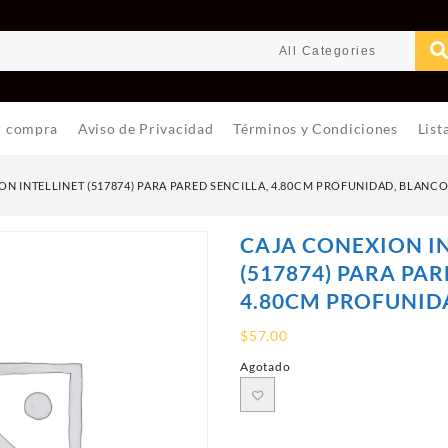
r compra
Aviso de Privacidad
Términos y Condiciones
List
N INTELLINET (517874) PARA PARED SENCILLA, 4.80CM PROFUNIDAD, BLANC
CAJA CONEXION I
(517874) PARA PAR
4.80CM PROFUNID
$
57.00
Agotado