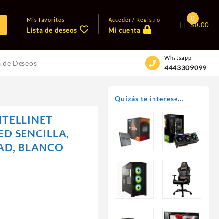
0
Mis favoritos
Acceder / Registro
$
0.00
Lista de deseos
Mi cuenta
Whatsapp
a de Deseos
4443309099
O
Quízás te interese…
NTELLINET
ED SENCILLA,
AD, BLANCO