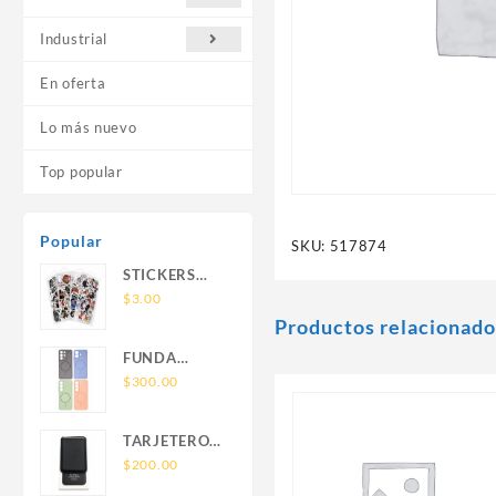
Industrial
En oferta
Lo más nuevo
Top popular
Popular
SKU:
517874
STICKERS
UNIVERSALES
$
3.00
Productos relacionado
FUNDA
NOVA SAM
$
300.00
A56 FUNDA
SILICONA
TARJETERO
SIN SOPORTE
SIN SOPORTE
$
200.00
MAGNETICO
MAGSAFE