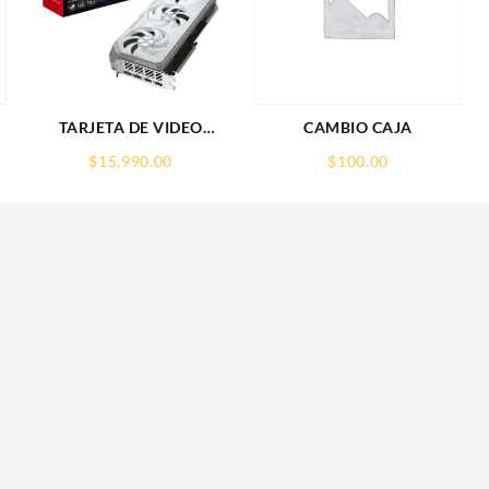
TARJETA DE VIDEO
CAMBIO CAJA
GIGABYTE (GV-
$
15,990.00
$
100.00
R907XGAMINGOCICE-
16GD) RX 9070
XT,16GB,GDDR6,PCIE
5.0,HDMI,DP,3 FAN