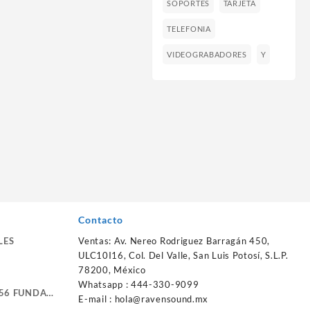
SOPORTES
TARJETA
TELEFONIA
VIDEOGRABADORES
Y
Contacto
LES
Ventas: Av. Nereo Rodriguez Barragán 450,
ULC10I16, Col. Del Valle, San Luis Potosí, S.L.P.
78200, México
Whatsapp : 444-330-9099
56 FUNDA
E-mail :
hola@ravensound.mx
RTE