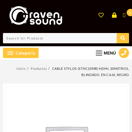
Ir
al
0
contenido
Categoría
MENÚ
Inicio
Productos
CABLE STYLOS (STHC20MB) HDMI, 20METROS,
BLINDADO, EN CAJA, NEGRO