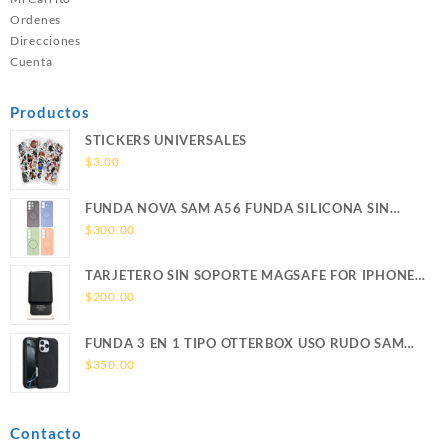
Ordenes
Direcciones
Cuenta
Productos
STICKERS UNIVERSALES
$
3.00
FUNDA NOVA SAM A56 FUNDA SILICONA SIN
SOPORTE MAGNETICO SAMSUNG
$
300.00
TARJETERO SIN SOPORTE MAGSAFE FOR IPHONE
LEATHER WALLET MAGSAFE
$
200.00
FUNDA 3 EN 1 TIPO OTTERBOX USO RUDO SAM
S26 ULTRA SAMSUNG S26 ULTRA
$
350.00
Contacto