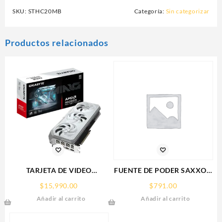
SKU:
STHC20MB
Categoría:
Sin categorizar
Productos relacionados
TARJETA DE VIDEO
FUENTE DE PODER SAXXON
GIGABYTE (GV-
(PSU1210-D9)
$
15,990.00
$
791.00
R907XGAMINGOCICE-16GD)
REGULADA,12V,10
Añadir al carrito
Añadir al carrito
RX 9070
AMPERES,DISTRIBUIDOR
XT,16GB,GDDR6,PCIE
PARA 9 CAMARAS