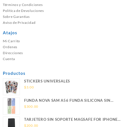
Términos y Condiciones
Política de Devoluciones
Sobre Garantías
Aviso de Privacidad
Atajos
Mi Carrito
Ordenes
Direcciones
Cuenta
Productos
STICKERS UNIVERSALES
$
3.00
FUNDA NOVA SAM A56 FUNDA SILICONA SIN
SOPORTE MAGNETICO SAMSUNG
$
300.00
TARJETERO SIN SOPORTE MAGSAFE FOR IPHONE
LEATHER WALLET MAGSAFE
$
200.00