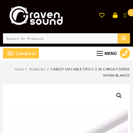
Ir
al
0
contenido
Categoría
MENÚ
Inicio
Productos
CAB237 1M CABLE TIPO C 2.1A CARGA Y DATOS
1HORA BLANCO