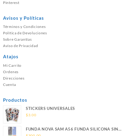
Pinterest
Avisos y Políticas
Términos y Condiciones
Política de Devoluciones
Sobre Garantías
Aviso de Privacidad
Atajos
Mi Carrito
Ordenes
Direcciones
Cuenta
Productos
STICKERS UNIVERSALES
$
3.00
FUNDA NOVA SAM A56 FUNDA SILICONA SIN
SOPORTE MAGNETICO SAMSUNG
$
300.00