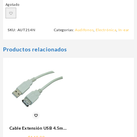
Agotado
SKU:
AUT214N
Categorías:
Audífonos
,
Electrónica
,
In-ear
Productos relacionados
Cable Extensión USB 4.5m
Manhattan 340960 Gris