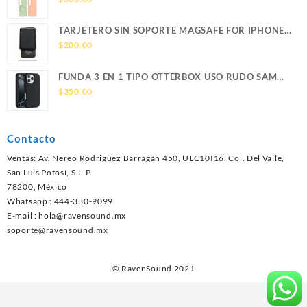
TARJETERO SIN SOPORTE MAGSAFE FOR IPHONE
LEATHER WALLET MAGSAFE
$
200.00
FUNDA 3 EN 1 TIPO OTTERBOX USO RUDO SAM
S26 ULTRA SAMSUNG S26 ULTRA
$
350.00
Contacto
Ventas: Av. Nereo Rodriguez Barragán 450, ULC10I16, Col. Del Valle,
San Luis Potosí, S.L.P.
78200, México
Whatsapp : 444-330-9099
E-mail :
hola@ravensound.mx
soporte@ravensound.mx
© RavenSound 2021