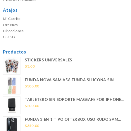
Atajos
Mi Carrito
Ordenes
Direcciones
Cuenta
Productos
STICKERS UNIVERSALES
$
3.00
FUNDA NOVA SAM A56 FUNDA SILICONA SIN
SOPORTE MAGNETICO SAMSUNG
$
300.00
TARJETERO SIN SOPORTE MAGSAFE FOR IPHONE
LEATHER WALLET MAGSAFE
$
200.00
FUNDA 3 EN 1 TIPO OTTERBOX USO RUDO SAM
S26 ULTRA SAMSUNG S26 ULTRA
$
350.00