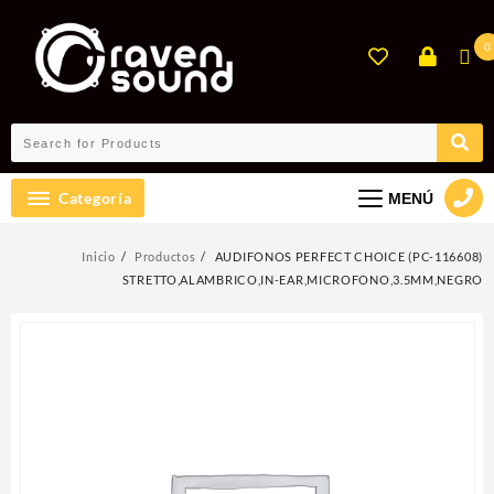
Ir
al
0
contenido
Categoría
MENÚ
Inicio
Productos
AUDIFONOS PERFECT CHOICE (PC-116608)
STRETTO,ALAMBRICO,IN-EAR,MICROFONO,3.5MM,NEGRO