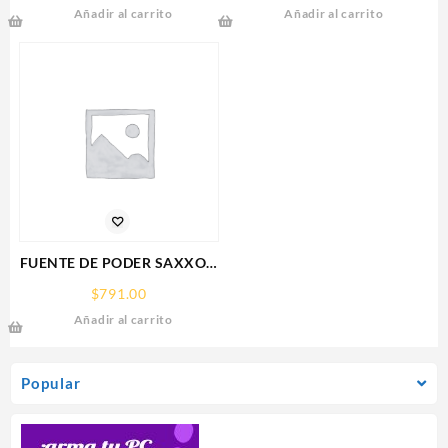
Añadir al carrito
Añadir al carrito
RX 9070
XT,16GB,GDDR6,PCIE
5.0,HDMI,DP,3 FAN
FUENTE DE PODER SAXXON
(PSU1210-D9)
$
791.00
REGULADA,12V,10
Añadir al carrito
AMPERES,DISTRIBUIDOR
PARA 9 CAMARAS
Popular