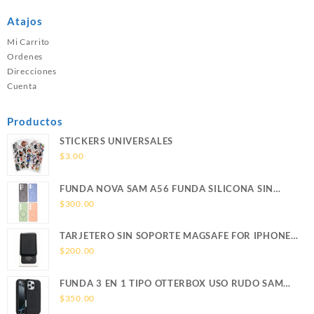
Atajos
Mi Carrito
Ordenes
Direcciones
Cuenta
Productos
STICKERS UNIVERSALES
$
3.00
FUNDA NOVA SAM A56 FUNDA SILICONA SIN
SOPORTE MAGNETICO SAMSUNG
$
300.00
TARJETERO SIN SOPORTE MAGSAFE FOR IPHONE
LEATHER WALLET MAGSAFE
$
200.00
FUNDA 3 EN 1 TIPO OTTERBOX USO RUDO SAM
S26 ULTRA SAMSUNG S26 ULTRA
$
350.00