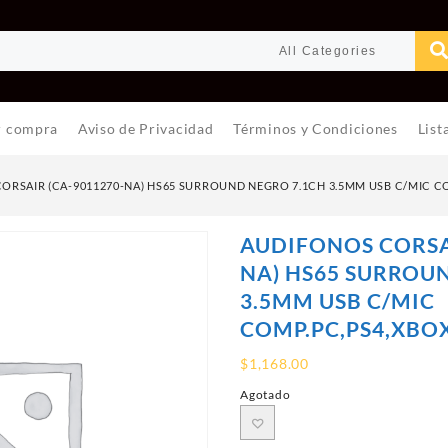
r compra
Aviso de Privacidad
Términos y Condiciones
List
ORSAIR (CA-9011270-NA) HS65 SURROUND NEGRO 7.1CH 3.5MM USB C/MIC C
AUDIFONOS CORSAI
NA) HS65 SURROU
3.5MM USB C/MIC
COMP.PC,PS4,XBO
$
1,168.00
Agotado