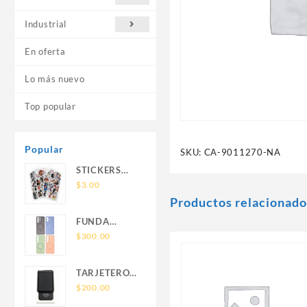
Industrial
En oferta
Lo más nuevo
Top popular
Popular
SKU:
CA-9011270-NA
STICKERS
UNIVERSALES
$
3.00
Productos relacionado
FUNDA
NOVA SAM
$
300.00
A56 FUNDA
SILICONA
TARJETERO
SIN SOPORTE
SIN SOPORTE
$
200.00
MAGNETICO
MAGSAFE