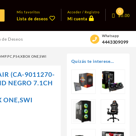
0
Mis favoritos
Acceder / Registro
$
0.00
Lista de deseos
Mi cuenta
Whatsapp
a de Deseos
4443309099
OMP.PC,PS4,XBOX ONE,SWI
Quízás te interese…
R (CA-9011270-
ND NEGRO 7.1CH
X ONE,SWI