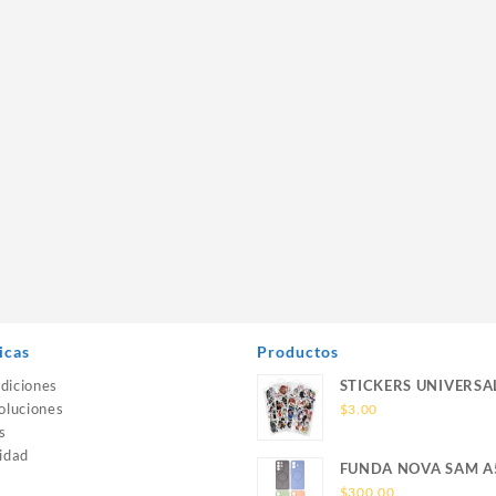
icas
Productos
diciones
STICKERS UNIVERSA
oluciones
$
3.00
s
idad
FUNDA NOVA SAM A
SILICONA SIN SOPO
$
300.00