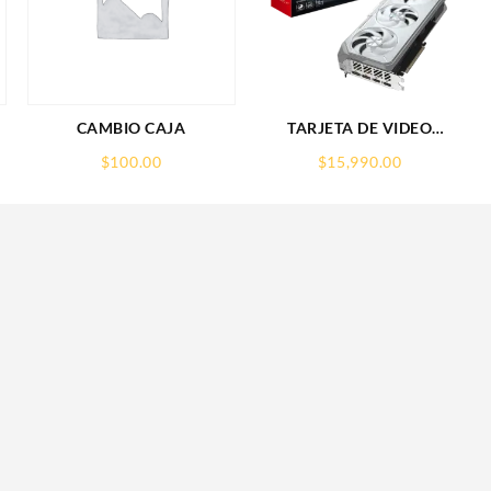
CAMBIO CAJA
TARJETA DE VIDEO
GIGABYTE (GV-
$
100.00
$
15,990.00
R907XGAMINGOCICE-
16GD) RX 9070
XT,16GB,GDDR6,PCIE
5.0,HDMI,DP,3 FAN