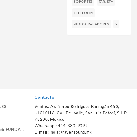
SOPORTES
TARJETA
TELEFONIA
VIDEOGRABADORES
Y
Contacto
LES
Ventas: Av. Nereo Rodriguez Barragán 450,
ULC10I16, Col. Del Valle, San Luis Potosí, S.L.P.
78200, México
Whatsapp : 444-330-9099
56 FUNDA
E-mail :
hola@ravensound.mx
RTE