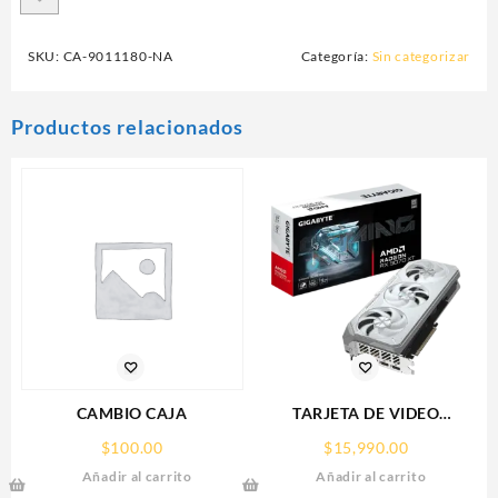
SKU:
CA-9011180-NA
Categoría:
Sin categorizar
Productos relacionados
CAMBIO CAJA
TARJETA DE VIDEO
GIGABYTE (GV-
$
100.00
$
15,990.00
R907XGAMINGOCICE-16GD)
Añadir al carrito
Añadir al carrito
RX 9070