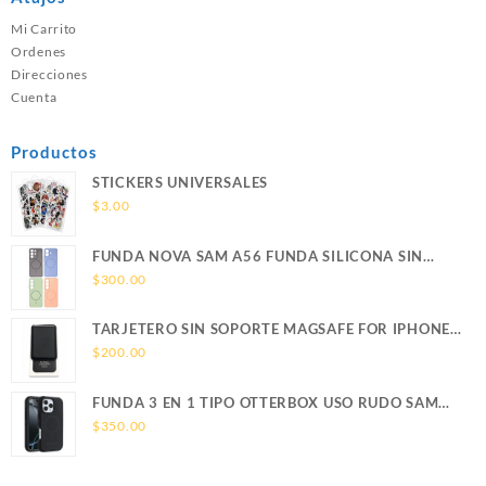
Mi Carrito
Ordenes
Direcciones
Cuenta
Productos
STICKERS UNIVERSALES
$
3.00
FUNDA NOVA SAM A56 FUNDA SILICONA SIN
SOPORTE MAGNETICO SAMSUNG
$
300.00
TARJETERO SIN SOPORTE MAGSAFE FOR IPHONE
LEATHER WALLET MAGSAFE
$
200.00
FUNDA 3 EN 1 TIPO OTTERBOX USO RUDO SAM
S26 ULTRA SAMSUNG S26 ULTRA
$
350.00