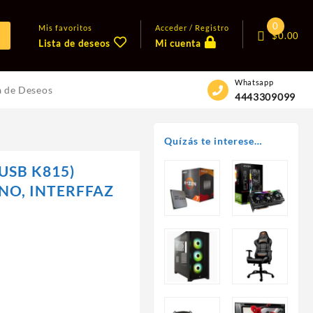
0
Mis favoritos
Acceder / Registro
$
0.00
Lista de deseos
Mi cuenta
Whatsapp
a de Deseos
4443309099
Quízás te interese…
USB K815)
NO, INTERFFAZ