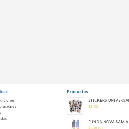
icas
Productos
diciones
STICKERS UNIVERSA
oluciones
$
3.00
s
idad
FUNDA NOVA SAM A
SILICONA SIN SOPO
$
300.00