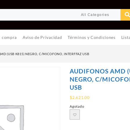
r compra
Aviso de Privacidad
Términos y Condiciones
List
MD (USB K815) NEGRO, C/MICOFONO, INTERFFAZ USB
AUDIFONOS AMD (
NEGRO, C/MICOFO
USB
$
2,621.00
Agotado