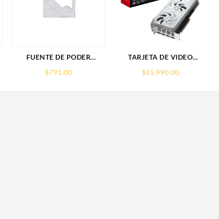
FUENTE DE PODER
TARJETA DE VIDEO
SAXXON (PSU1210-D9)
GIGABYTE (GV-
$
791.00
$
15,990.00
REGULADA,12V,10
R907XGAMINGOCICE-
AMPERES,DISTRIBUIDOR
16GD) RX 9070
PARA 9 CAMARAS
XT,16GB,GDDR6,PCIE
5.0,HDMI,DP,3 FAN