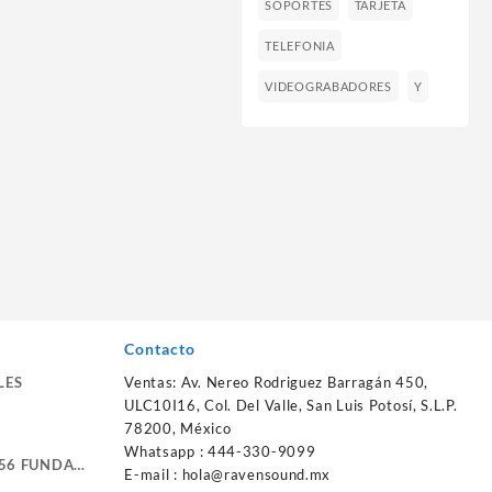
SOPORTES
TARJETA
TELEFONIA
VIDEOGRABADORES
Y
Contacto
LES
Ventas: Av. Nereo Rodriguez Barragán 450,
ULC10I16, Col. Del Valle, San Luis Potosí, S.L.P.
78200, México
Whatsapp : 444-330-9099
56 FUNDA
E-mail :
hola@ravensound.mx
RTE