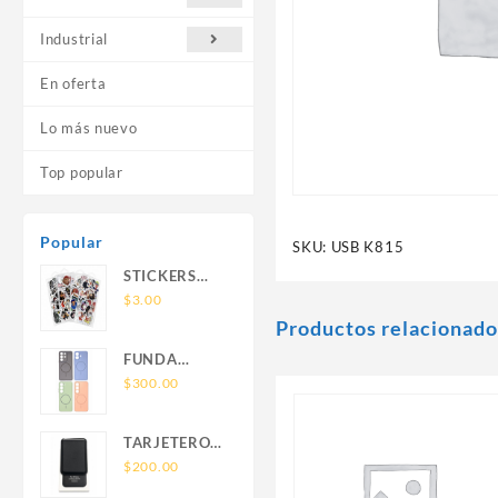
Industrial
En oferta
Lo más nuevo
Top popular
Popular
SKU:
USB K815
STICKERS
UNIVERSALES
$
3.00
Productos relacionado
FUNDA
NOVA SAM
$
300.00
A56 FUNDA
SILICONA
TARJETERO
SIN SOPORTE
SIN SOPORTE
$
200.00
MAGNETICO
MAGSAFE