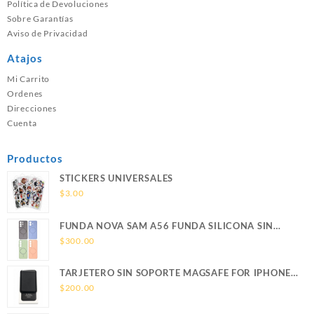
Política de Devoluciones
Sobre Garantías
Aviso de Privacidad
Atajos
Mi Carrito
Ordenes
Direcciones
Cuenta
Productos
STICKERS UNIVERSALES
$
3.00
FUNDA NOVA SAM A56 FUNDA SILICONA SIN
SOPORTE MAGNETICO SAMSUNG
$
300.00
TARJETERO SIN SOPORTE MAGSAFE FOR IPHONE
LEATHER WALLET MAGSAFE
$
200.00